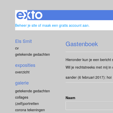
Beheer je site
of
maak een gratis account aan
.
Els Smit
Gastenboek
cv
getekende gedachten
Hieronder kun je een bericht 
exposities
Wil je rechtstreeks met mij i
overzicht
sander (6 februari 2017): hoi
galerie
getekende gedachten
collages
Naam
(zelf)portretten
corona tekeningen