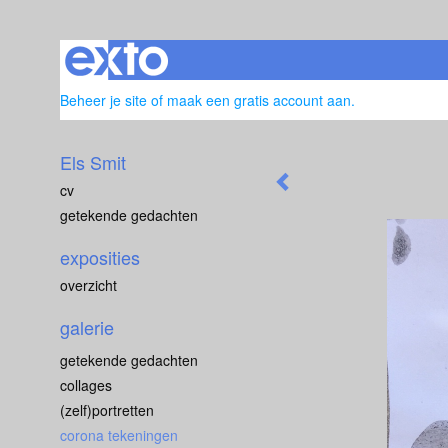
Beheer je site
of
maak een gratis account aan
.
Els Smit
cv
getekende gedachten
exposities
overzicht
galerie
getekende gedachten
collages
(zelf)portretten
corona tekeningen