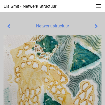
Els Smit - Netwerk Structuur
Tog
navi
Netwerk structuur