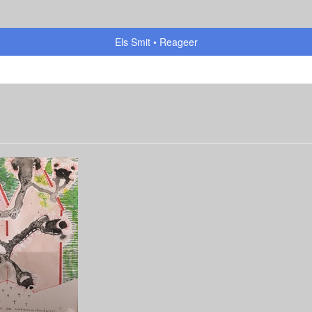
Els Smit
Reageer