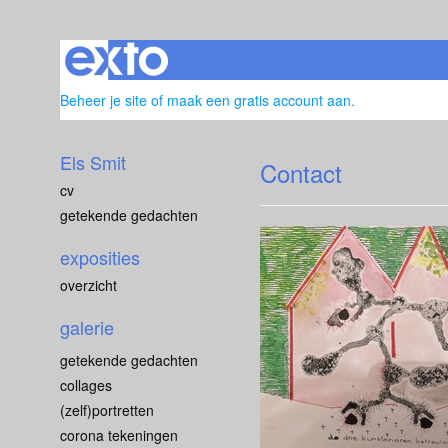
Beheer je site
of
maak een gratis account aan
.
Els Smit
Contact
cv
getekende gedachten
exposities
overzicht
galerie
getekende gedachten
collages
(zelf)portretten
corona tekeningen