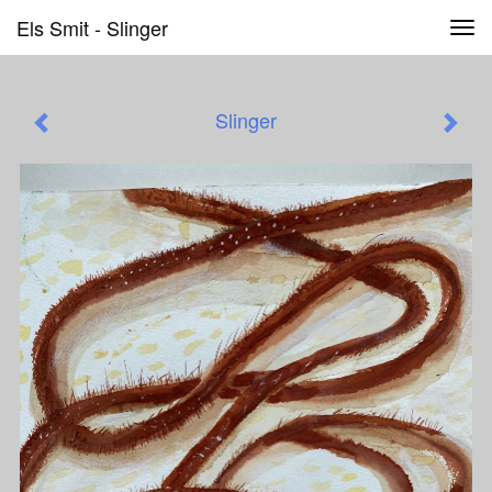
Els Smit - Slinger
Tog
navi
Slinger